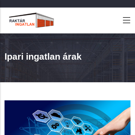
Ugrás
a
tartalomra
Ipari ingatlan árak