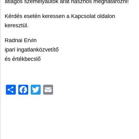
átlagos személyautók árát hasznos meghatározni!
Kérdés esetén keressen a Kapcsolat oldalon
keresztül.
Radnai Ervin
ipari ingatlanközvetítő
és értékbecslő
Share
Facebook
Twitter
Email