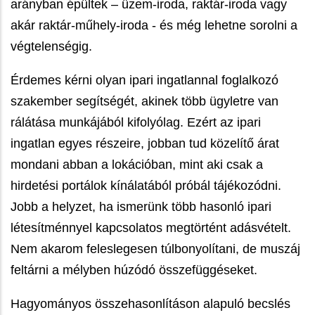
arányban épültek – üzem-iroda, raktár-iroda vagy
akár raktár-műhely-iroda - és még lehetne sorolni a
végtelenségig.
Érdemes kérni olyan ipari ingatlannal foglalkozó
szakember segítségét, akinek több ügyletre van
rálátása munkájából kifolyólag. Ezért az ipari
ingatlan egyes részeire, jobban tud közelítő árat
mondani abban a lokációban, mint aki csak a
hirdetési portálok kínálatából próbál tájékozódni.
Jobb a helyzet, ha ismerünk több hasonló ipari
létesítménnyel kapcsolatos megtörtént adásvételt.
Nem akarom feleslegesen túlbonyolítani, de muszáj
feltárni a mélyben húzódó összefüggéseket.
Hagyományos összehasonlításon alapuló becslés