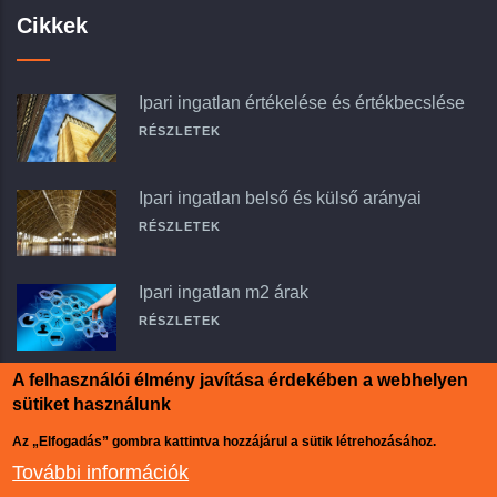
Cikkek
Ipari ingatlan értékelése és értékbecslése
RÉSZLETEK
Ipari ingatlan belső és külső arányai
RÉSZLETEK
Ipari ingatlan m2 árak
RÉSZLETEK
A felhasználói élmény javítása érdekében a webhelyen
sütiket használunk
Az „Elfogadás” gombra kattintva hozzájárul a sütik létrehozásához.
További információk