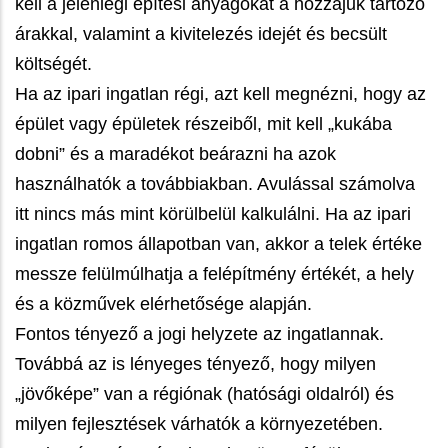
kell a jelenlegi építési anyagokat a hozzájuk tartozó
árakkal, valamint a kivitelezés idejét és becsült
költségét.
Ha az ipari ingatlan régi, azt kell megnézni, hogy az
épület vagy épületek részeiből, mit kell „kukába
dobni” és a maradékot beárazni ha azok
használhatók a továbbiakban. Avulással számolva
itt nincs más mint körülbelül kalkulálni. Ha az ipari
ingatlan romos állapotban van, akkor a telek értéke
messze felülmúlhatja a felépítmény értékét, a hely
és a közművek elérhetősége alapján.
Fontos tényező a jogi helyzete az ingatlannak.
Továbbá az is lényeges tényező, hogy milyen
„jövőképe” van a régiónak (hatósági oldalról) és
milyen fejlesztések várhatók a környezetében.