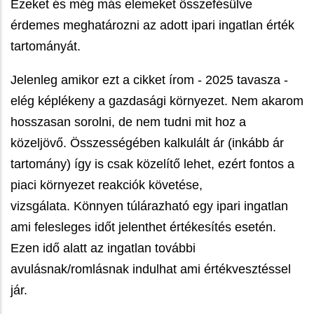
Ezeket és még más elemeket összefésülve
érdemes meghatározni az adott ipari ingatlan érték
tartományát.
Jelenleg amikor ezt a cikket írom - 2025 tavasza -
elég képlékeny a gazdasági környezet. Nem akarom
hosszasan sorolni, de nem tudni mit hoz a
közeljövő. Összességében kalkulált ár (inkább ár
tartomány) így is csak közelítő lehet, ezért fontos a
piaci környezet reakciók követése,
vizsgálata.
Könnyen túlárazható egy ipari ingatlan
ami felesleges időt jelenthet értékesítés esetén.
Ezen idő alatt az ingatlan további
avulásnak/romlásnak indulhat ami értékvesztéssel
jár.