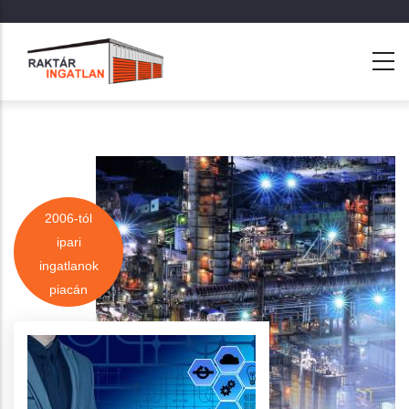
Ugrás
a
tartalomra
2006-tól
ipari
ingatlanok
piacán