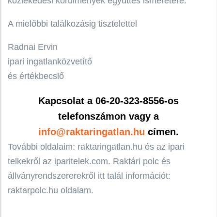
közlekedési körülmények együttes ismeretére.
A mielőbbi találkozásig tisztelettel
Radnai Ervin
ipari ingatlanközvetítő
és értékbecslő
Kapcsolat a 06-20-323-8556-os
telefonszámon vagy a
info@raktaringatlan.hu
címen.
További oldalaim: raktaringatlan.hu és az ipari
telkekről az iparitelek.com. Raktári polc és
állványrendszererekről itt talál információt:
raktarpolc.hu oldalam.