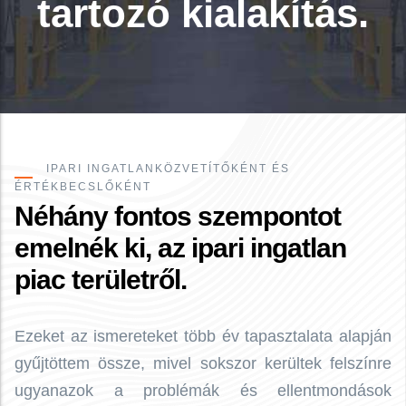
tartozó kialakítás.
IPARI INGATLANKÖZVETÍTŐKÉNT ÉS
ÉRTÉKBECSLŐKÉNT
Néhány fontos szempontot
emelnék ki, az ipari ingatlan
piac területről.
Ezeket az ismereteket több év tapasztalata alapján
gyűjtöttem össze, mivel sokszor kerültek felszínre
ugyanazok a problémák és ellentmondások