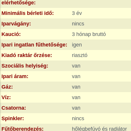
elérhetősége:
Minimális bérleti idő:
3 év
Iparvágány:
nincs
Kaució:
3 hónap bruttó
Ipari ingatlan fűthetősége:
igen
Kiadó raktár őrzése:
riasztó
Szociális helyiség:
van
Ipari áram:
van
Gáz:
van
Víz:
van
Csatorna:
van
Spinkler:
nincs
Fűtőberendezés:
hőlégbefúvó és radiátor