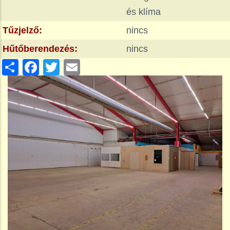
és klíma
Tűzjelző:
nincs
Hűtőberendezés:
nincs
Share
Facebook
Twitter
Email