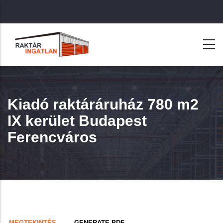
Ugrás
a
tartalomra
Kiadó raktáráruház 780 m2
IX kerület Budapest
Ferencváros
Primary
(AKTÍV
MEGTEKINTÉS
GENERATE PDF