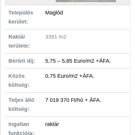
Település
Maglód
kerület:
Raktár
3391 m2
területe:
Bérleti díj:
5,75 – 5,85 Euro/m2 +ÁFA.
Közös
0,75 Euro/m2 +ÁFA.
költség:
Teljes álló
7 019 370 Ft/hó + ÁFA.
költség:
Ingatlan
raktár
funkciója: