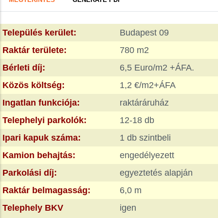
FÜL)
tabs
Település kerület:
Budapest 09
Raktár területe:
780 m2
Bérleti díj:
6,5 Euro/m2 +ÁFA.
Közös költség:
1,2 €/m2+ÁFA
Ingatlan funkciója:
raktáráruház
Telephelyi parkolók:
12-18 db
Ipari kapuk száma:
1 db szintbeli
Kamion behajtás:
engedélyezett
Parkolási díj:
egyeztetés alapján
Raktár belmagasság:
6,0 m
Telephely BKV
igen