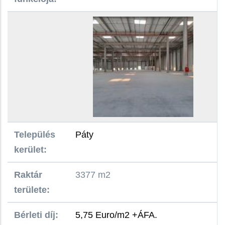
Település
Páty
kerület:
Raktár
3377 m2
területe:
Bérleti díj:
5,75 Euro/m2 +ÁFA.