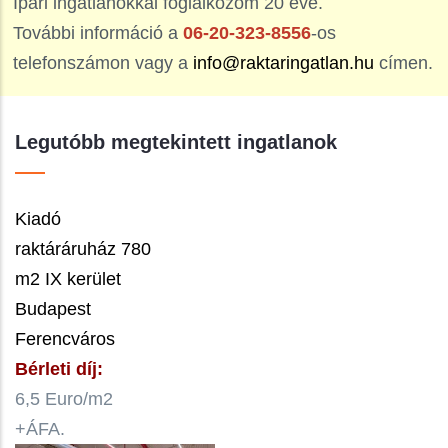
Ipari ingatlanokkal foglalkozom 20 éve.
További információ a
06-20-323-8556
-os
telefonszámon vagy a
info@raktaringatlan.hu
címen.
Legutóbb megtekintett ingatlanok
Kiadó
raktáráruház 780
m2 IX kerület
Budapest
Ferencváros
Bérleti díj:
6,5 Euro/m2
+ÁFA.