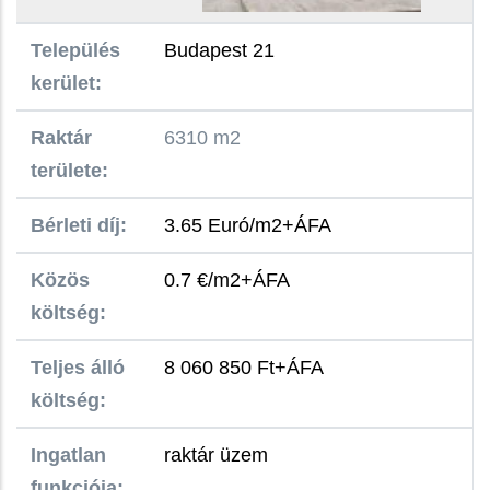
Település
Budapest 21
kerület:
Raktár
6310 m2
területe:
Bérleti díj:
3.65 Euró/m2+ÁFA
Közös
0.7 €/m2+ÁFA
költség:
Teljes álló
8 060 850 Ft+ÁFA
költség:
Ingatlan
raktár üzem
funkciója: