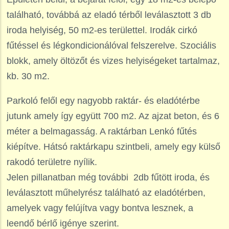
található, továbbá az eladó térből leválasztott 3 db
iroda helyiség, 50 m2-es területtel. Irodák cirkó
fűtéssel és légkondicionálóval felszerelve. Szociális
blokk, amely öltözőt és vizes helyiségeket tartalmaz,
kb. 30 m2.
Parkoló felől egy nagyobb raktár- és eladótérbe
jutunk amely így együtt 700 m2. Az ajzat beton, és 6
méter a belmagasság. A raktárban Lenkó fűtés
kiépítve. Hátsó raktárkapu szintbeli, amely egy külső
rakodó területre nyílik.
Jelen pillanatban még további 2db fűtött iroda, és
leválasztott műhelyrész található az eladótérben,
amelyek vagy felújítva vagy bontva lesznek, a
leendő bérlő igénye szerint.