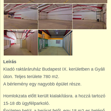
Leírás
Kiadó raktáráruház Budapest IX. kerületben a Gyáli
úton. Teljes területe 780 m2.
A bérlemény egy nagyobb épület része.
Homlokzata előtt került kialakításra. a hozzá tartozó
15-18 db ügyfélparkoló.
Épületen belül, a bejárat felől, egy 18 m2-es belépő