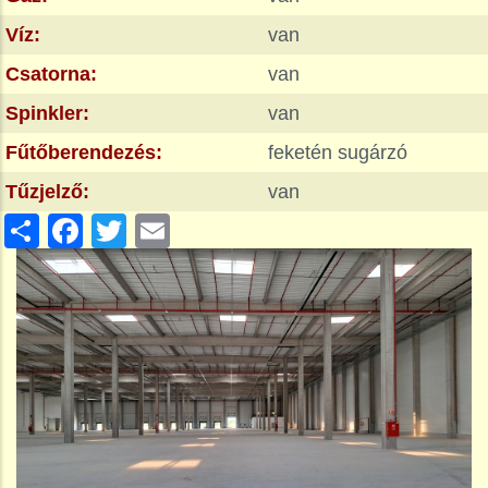
Víz:
van
Csatorna:
van
Spinkler:
van
Fűtőberendezés:
feketén sugárzó
Tűzjelző:
van
Share
Facebook
Twitter
Email