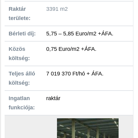
Raktár
3391 m2
területe:
Bérleti díj:
5,75 – 5,85 Euro/m2 +ÁFA.
Közös
0,75 Euro/m2 +ÁFA.
költség:
Teljes álló
7 019 370 Ft/hó + ÁFA.
költség:
Ingatlan
raktár
funkciója: