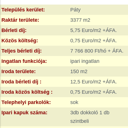
Település kerület:
Páty
Raktár területe:
3377 m2
Bérleti díj:
5,75 Euro/m2 +ÁFA.
Közös költség:
0,75 Euro/m2 +ÁFA.
Teljes bérleti díj:
7 766 800 Ft/hó + ÁFA.
Ingatlan funkciója:
ipari ingatlan
Iroda területe:
150 m2
Iroda bérleti díj :
12,5 Euro/m2 +ÁFA.
Iroda közös költség :
0,75 Euro/m2 +ÁFA.
Telephelyi parkolók:
sok
Ipari kapuk száma:
3db dokkoló 1 db
szintbeli