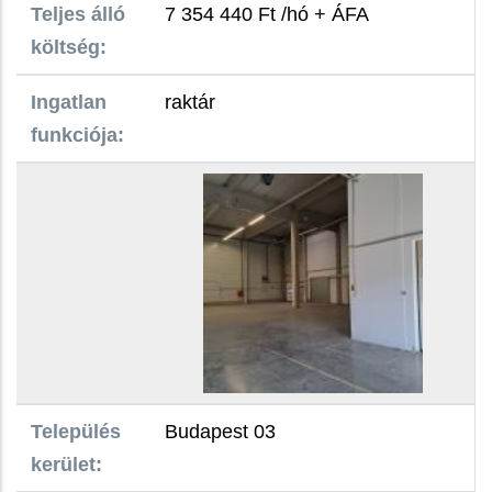
Teljes álló
7 354 440 Ft /hó + ÁFA
költség:
Ingatlan
raktár
funkciója:
Település
Budapest 03
kerület: