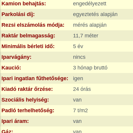
Kamion behajtás:
engedélyezett
Parkolási díj:
egyeztetés alapján
Rezsi elszámolás módja:
mérés alapján
Raktár belmagasság:
11,7 méter
Minimális bérleti idő:
5 év
Iparvágány:
nincs
Kaució:
3 hónap bruttó
Ipari ingatlan fűthetősége:
igen
Kiadó raktár őrzése:
24 órás
Szociális helyiség:
van
Padló terhelhetőség:
7 t/m2
Ipari áram:
van
Gáz:
van