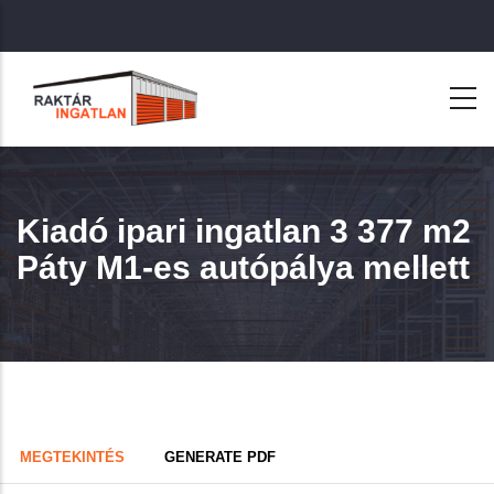
Ugrás
a
tartalomra
Kiadó ipari ingatlan 3 377 m2
Páty M1-es autópálya mellett
Primary
(AKTÍV
MEGTEKINTÉS
GENERATE PDF
FÜL)
tabs