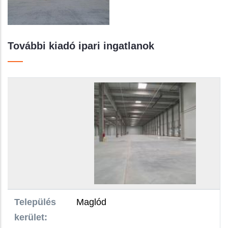
További kiadó ipari ingatlanok
Település kerület:
Raktár területe:
Bérleti díj:
Közös költség:
Teljes álló költség:
Ingatlan funkciója:
Település
Maglód
kerület: