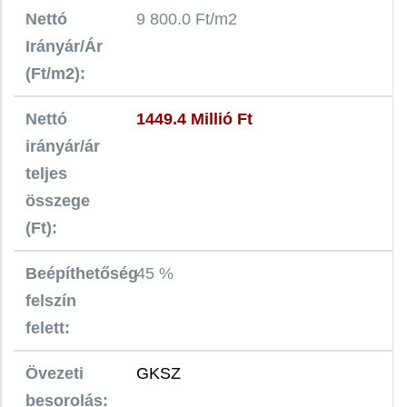
Nettó
9 800.0 Ft/m2
Irányár/Ár
(Ft/m2):
Nettó
1449.4 Millió Ft
irányár/ár
teljes
összege
(Ft):
Beépíthetőség
45 %
felszín
felett:
Övezeti
GKSZ
besorolás: