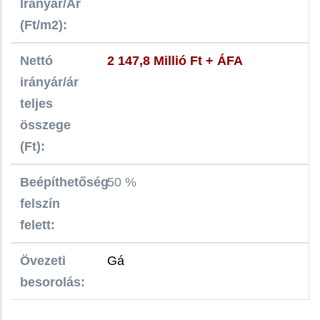
Irányár/Ár
(Ft/m2):
Nettó
2 147,8 Millió Ft + ÁFA
irányár/ár
teljes
összege
(Ft):
Beépíthetőség
50 %
felszín
felett:
Övezeti
Gá
besorolás: