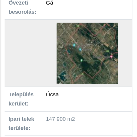
Övezeti
Gá
besorolás:
Település
Ócsa
kerület:
Ipari telek
147 900 m2
területe: