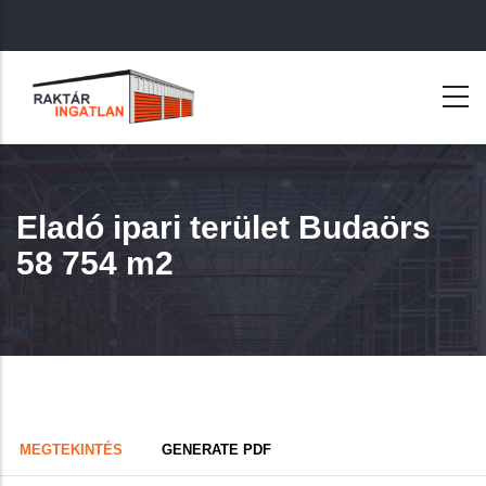
Ugrás
a
tartalomra
Eladó ipari terület Budaörs
58 754 m2
Primary
(AKTÍV
MEGTEKINTÉS
GENERATE PDF
FÜL)
tabs