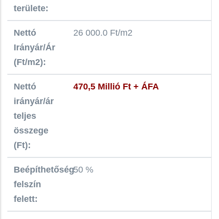
területe:
Nettó
26 000.0 Ft/m2
Irányár/Ár
(Ft/m2):
Nettó
470,5 Millió Ft + ÁFA
irányár/ár
teljes
összege
(Ft):
Beépíthetőség
50 %
felszín
felett: