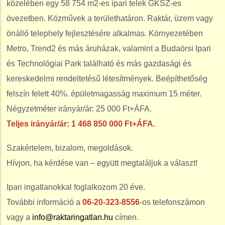
közelében egy 58 754 m2-es ipari telek GKSZ-es
övezetben. Közművek a területhatáron. Raktár, üzem vagy
önálló telephely fejlesztésére alkalmas. Környezetében
Metro, Trend2 és más áruházak, valamint a Budaörsi Ipari
és Technológiai Park található és más gazdasági és
kereskedelmi rendeltetésű létesítmények. Beépíthetőség
felszín felett 40%. épületmagasság maximum 15 méter.
Négyzetméter irányár/ár: 25 000 Ft+ÁFA.
Teljes irányár/ár: 1 468 850 000 Ft+ÁFA.
Szakértelem, bizalom, megoldások.
Hívjon, ha kérdése van – együtt megtaláljuk a választ!
Ipari ingatlanokkal foglalkozom 20 éve.
További információ a
06-20-323-8556
-os telefonszámon
vagy a
info@raktaringatlan.hu
címen.