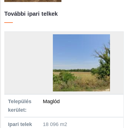
További ipari telkek
Település kerület:
Ipari telek területe:
Nettó Irányár/Ár (Ft/m2):
Nettó irányár/ár teljes összege (Ft):
Beépíthetőség felszín felett:
Övezeti besorolás:
Település
Maglód
kerület:
Ipari telek
18 096 m2