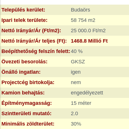
Település kerület:
Budaörs
Ipari telek területe:
58 754 m2
Nettó Irányár/Ár (Ft/m2):
25 000.0 Ft/m2
Nettó Irányár/Ár teljes (Ft):
1468.8 Millió Ft
Beépíthetőség felszín felett:
40 %
Övezeti besorolás:
GKSZ
Önálló ingatlan:
igen
Projectcég birtokolja:
nem
Kamion behajtás:
engedélyezett
Építménymagasság:
15 méter
Szintterületi mutató:
2.0
Minimális zöldterület:
30%