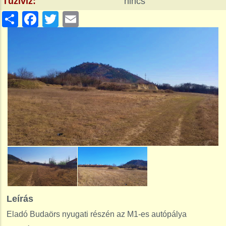
Tűzivíz:
nincs
Share
Facebook
Twitter
Email
Leírás
Eladó Budaörs nyugati részén az M1-es autópálya