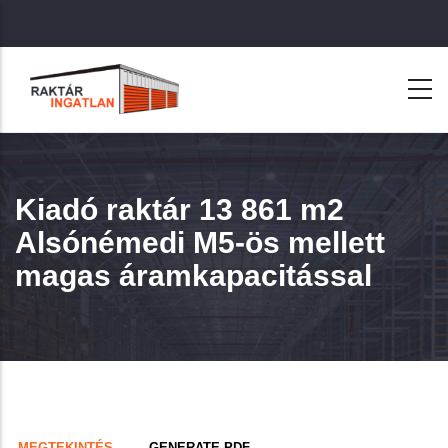
Ugrás
a
tartalomra
Kiadó raktár 13 861 m2
Alsónémedi M5-ös mellett
magas áramkapacitással
Primary
(AKTÍV
MEGTEKINTÉS
GENERATE PDF