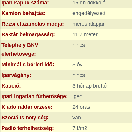
Ipari kapuk száma:
15 db dokkoló
Kamion behajtás:
engedélyezett
Rezsi elszámolás módja:
mérés alapján
Raktár belmagasság:
11,7 méter
Telephely BKV
nincs
elérhetősége:
Minimális bérleti idő:
5 év
Iparvágány:
nincs
Kaució:
3 hónap bruttó
Ipari ingatlan fűthetősége:
igen
Kiadó raktár őrzése:
24 órás
Szociális helyiség:
van
Padló terhelhetőség:
7 t/m2