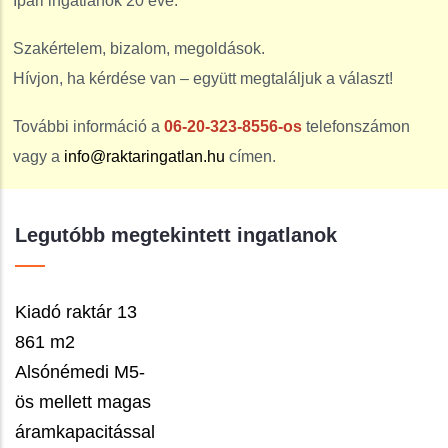
Ipari ingatlanok 20 éve.
Szakértelem, bizalom, megoldások.
Hívjon, ha kérdése van – együtt megtaláljuk a választ!
További információ a
06-20-323-8556-os
telefonszámon
vagy a
info@raktaringatlan.hu
címen.
Legutóbb megtekintett ingatlanok
Kiadó raktár 13
861 m2
Alsónémedi M5-
ös mellett magas
áramkapacitással