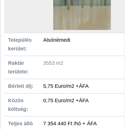
Település
Alsónémedi
kerület:
Raktár
3553 m2
területe:
Bérleti díj:
5,75 Euro/m2 +ÁFA
Közös
0,75 Euro/m2 +ÁFA
költség:
Teljes álló
7 354 440 Ft /hó + ÁFA