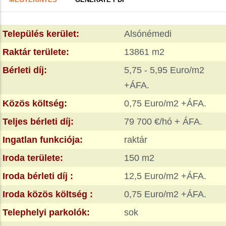
FÜL)
tabs
Település kerület:
Alsónémedi
Raktár területe:
13861 m2
Bérleti díj:
5,75 - 5,95 Euro/m2
+ÁFA.
Közös költség:
0,75 Euro/m2 +ÁFA.
Teljes bérleti díj:
79 700 €/hó + ÁFA.
Ingatlan funkciója:
raktár
Iroda területe:
150 m2
Iroda bérleti díj :
12,5 Euro/m2 +ÁFA.
Iroda közös költség :
0,75 Euro/m2 +ÁFA.
Telephelyi parkolók:
sok