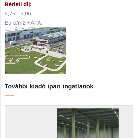
Bérleti díj:
5,75 - 5,95
Euro/m2 +ÁFA.
További kiadó ipari ingatlanok
Település kerület:
Raktár területe:
Bérleti díj:
Közös költség:
Teljes álló költség:
Ingatlan funkciója: