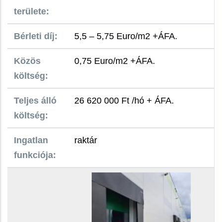
területe:
Bérleti díj:
5,5 – 5,75 Euro/m2 +ÁFA.
Közös
0,75 Euro/m2 +ÁFA.
költség:
Teljes álló
26 620 000 Ft /hó + ÁFA.
költség:
Ingatlan
raktár
funkciója: