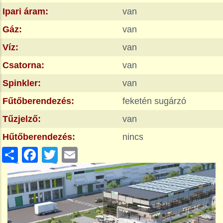
Ipari áram:
van
Gáz:
van
Víz:
van
Csatorna:
van
Spinkler:
van
Fűtőberendezés:
feketén sugárzó
Tűzjelző:
van
Hűtőberendezés:
nincs
Share
Facebook
Twitter
Email