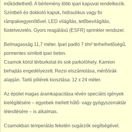
működtethető. A bérlemény több ipari kapuval rendelkezik.
Színtbeli és dokkoló kapuk, hidraulikus vagy fix
rámpakiegyenlítővel. LED világítás, tetőbevilágítás,
füstelvezetés. Gyors reagálású (ESFR) sprinkler rendszer.
Belmagasság 11,7 méter. Ipari padló 7 t/m² terhelhetőségű,
pormentes simított ipari beton.
Csarnok körül térburkolat és sok parkolóhely. Kamion
behajtás engedélyezett. Rezsi elszámolása, mérőórák
alapján. Tartó pillérek kiosztása: 12 x 24 méter.
Az épület magas áramkapacitása révén speciális igények
kielégítésére – egyebek mellett hűtő- vagy gyógyszerraktár
létesítésére – is alkalmas.
Csarnokban temperálás feketén sugárzók segítségével.