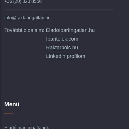
+36 (20) 323 8556
info@raktaringatlan.hu
További oldalaim:
EladoIpariIngatlan.hu
Iparitelek.com
Raktarpolc.hu
Linkedin profilom
Menü
Eladó ipari ingatlanok