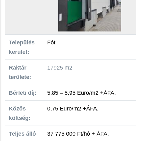
Település
Fót
kerület:
Raktár
17925 m2
területe:
Bérleti díj:
5,85 – 5,95 Euro/m2 +ÁFA.
Közös
0,75 Euro/m2 +ÁFA.
költség:
Teljes álló
37 775 000 Ft/hó + ÁFA.